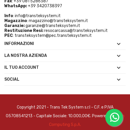
Fax
: +39 081 5286387
WhatsApp:
+39 3420738397
Info
:
info@transteksystem.it
Magazzino
:
magazzino@transteksystem.it
Garanzie:
garanzie@transteksystem.it
Restituzione Resi:
resocarcassa@transteksystem.it
PEC
:
transteksystem@pec.transteksystem.it

INFORMAZIONI

LA NOSTRA AZIENDA

IL TUO ACCOUNT

SOCIAL
Copyright 2021 - Trans Tek System s.r.l - C.F. e P.IVA
05708541213 - Capitale Sociale: 10.000,00€. Powered by
Brain
Computing S.p.A.