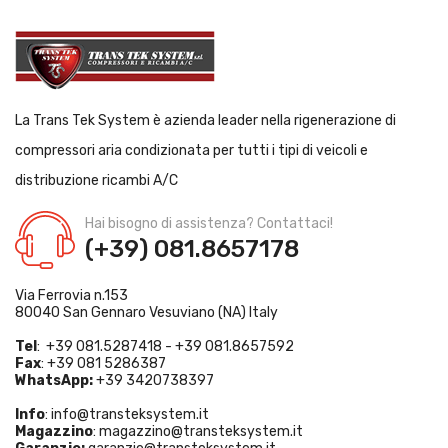
La Trans Tek System è azienda leader nella rigenerazione di
compressori aria condizionata per tutti i tipi di veicoli e
distribuzione ricambi A/C
Hai bisogno di assistenza? Contattaci!
(+39) 081.8657178
Via Ferrovia n.153
80040 San Gennaro Vesuviano (NA) Italy
Tel
: +39 081.5287418 - +39 081.8657592
Fax
: +39 081 5286387
WhatsApp:
+39 3420738397
Info
:
info@transteksystem.it
Magazzino
:
magazzino@transteksystem.it