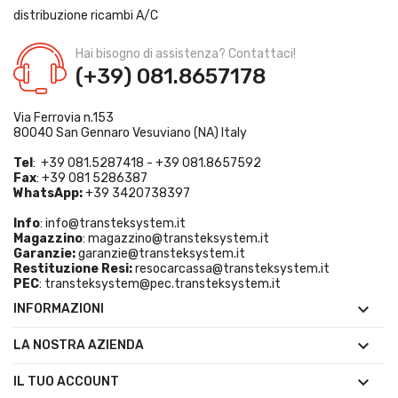
distribuzione ricambi A/C
Hai bisogno di assistenza? Contattaci!
(+39) 081.8657178
Via Ferrovia n.153
80040 San Gennaro Vesuviano (NA) Italy
Tel
: +39 081.5287418 - +39 081.8657592
Fax
: +39 081 5286387
WhatsApp:
+39 3420738397
Info
:
info@transteksystem.it
Magazzino
:
magazzino@transteksystem.it
Garanzie:
garanzie@transteksystem.it
Restituzione Resi:
resocarcassa@transteksystem.it
PEC
:
transteksystem@pec.transteksystem.it

INFORMAZIONI

LA NOSTRA AZIENDA

IL TUO ACCOUNT